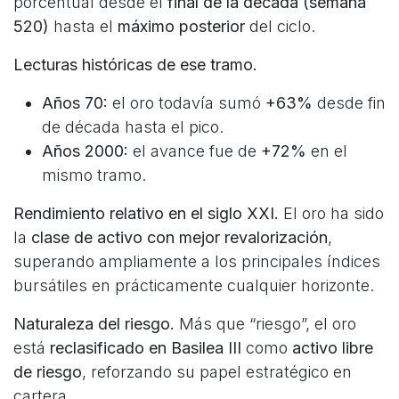
porcentual desde el
final de la década (semana
520)
hasta el
máximo posterior
del ciclo.
Lecturas históricas de ese tramo.
Años 70:
el oro todavía sumó
+63%
desde fin
de década hasta el pico.
Años 2000:
el avance fue de
+72%
en el
mismo tramo.
Rendimiento relativo en el siglo XXI.
El oro ha sido
la
clase de activo con mejor revalorización
,
superando ampliamente a los principales índices
bursátiles en prácticamente cualquier horizonte.
Naturaleza del riesgo.
Más que “riesgo”, el oro
está
reclasificado en Basilea III
como
activo libre
de riesgo
, reforzando su papel estratégico en
cartera.